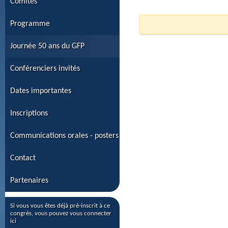
Comités
Programme
Journée 50 ans du GFP
Conférenciers invités
Dates importantes
Inscriptions
Communications orales - posters
Contact
Partenaires
Si vous vous êtes déjà pré-inscrit à ce
congrès, vous pouvez vous connecter
ici